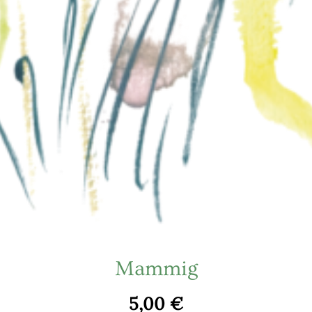
Mammig
5,00
€