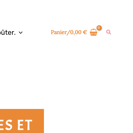
ûter.
Panier/
0,00
€
S ET